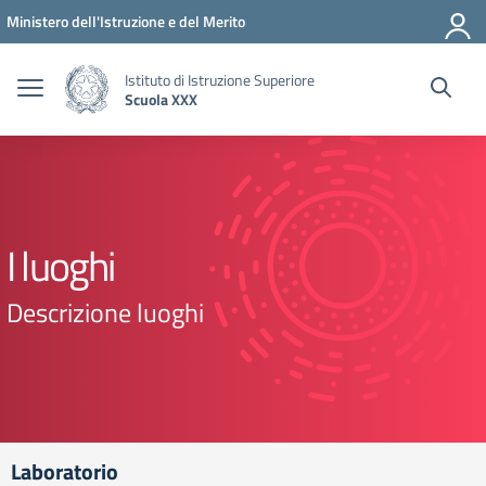
Vai ai contenuti
Vai al menu di navigazione
Vai al footer
Ministero dell'Istruzione e del Merito
Istituto di Istruzione Superiore
Scuola XXX
I luoghi
Descrizione luoghi
Laboratorio