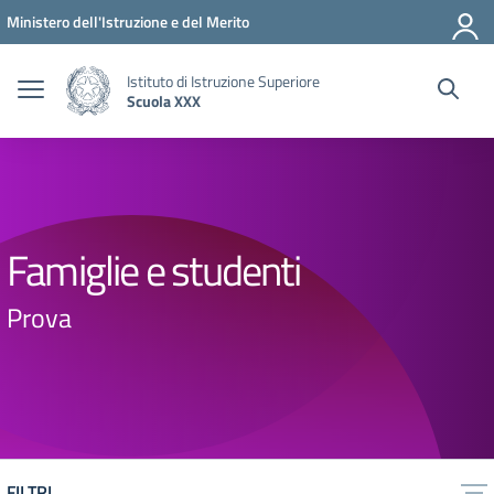
Vai ai contenuti
Vai al menu di navigazione
Vai al footer
Ministero dell'Istruzione e del Merito
Istituto di Istruzione Superiore
Scuola XXX
Famiglie e studenti
Prova
FILTRI